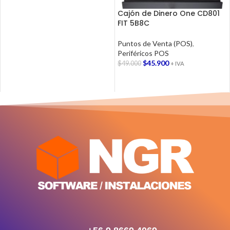
LEER MÁS
Cajón de Dinero One CD801
FIT 5B8C
Puntos de Venta (POS)
,
Periféricos POS
$
45.900
$
49.000
+ IVA
AGREGAR AL CARRITO