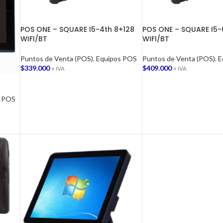
POS ONE – SQUARE I5-4th 8+128
POS ONE – SQUARE I5-
WIFI/BT
WIFI/BT
Puntos de Venta (POS)
,
Equipos POS
Puntos de Venta (POS)
,
E
$
339.000
$
409.000
+ IVA
+ IVA
AGREGAR AL CARRITO
AGREGAR AL CARRITO
s POS