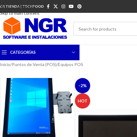
Skip to navigation
GR TIENDA | TECHFOOD
Skip to main content
CATEGORÍAS
Inicio
Puntos de Venta (POS)
Equipos POS
-2%
HOT