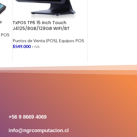
P
TxPOS TP6 15 inch Touch
J4125/8GB/128GB WIFI/BT
s POS
Puntos de Venta (POS)
,
Equipos POS
$
549.000
+ IVA
AGREGAR AL CARRITO
+56 9 8669 4069
info@ngrcomputacion.cl