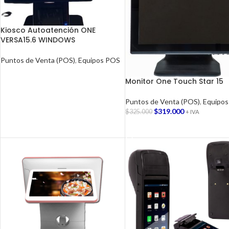
Kiosco Autoatención ONE
VERSA15.6 WINDOWS
Puntos de Venta (POS)
,
Equipos POS
LEER MÁS
Monitor One Touch Star 15
Puntos de Venta (POS)
,
Equipo
$
319.000
$
325.000
+ IVA
AGREGAR AL CARRITO